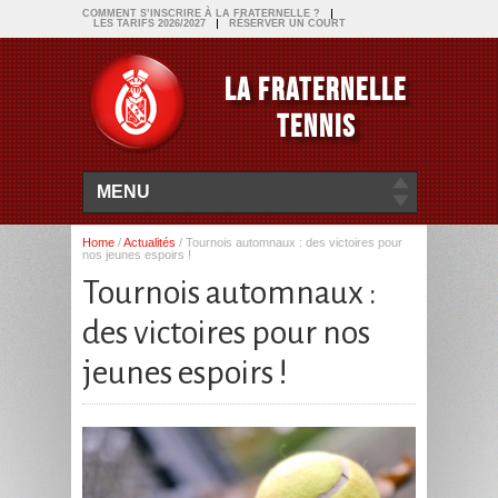
COMMENT S’INSCRIRE À LA FRATERNELLE ?
LES TARIFS 2026/2027
RÉSERVER UN COURT
LA FRATERNELLE
TENNIS
MENU
Home
/
Actualités
/
Tournois automnaux : des victoires pour
nos jeunes espoirs !
Tournois automnaux :
des victoires pour nos
jeunes espoirs !