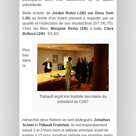
précédente.
Belle victoire de
Jordan Ruivo (-2/6) sur Davy Sum
(-30)
au terme d’un match plaisant à regarder par sa
qualité et l’indécision de son résultat final (5/7,7/6,7/5).
Chez les filles,
Morgane Remy (1/6)
a battu
Clara
Bellussi (2/6)
: 6/1,6/2.
Plus
bas
dans
la
Thibault reçoit son trophée des mains du
président du CD67
hiérarchie deux fratiens se sont distingués:
Jonathan
Schott
et
Thibault Frumholz
. Ils ont respectivement
passé 2 et 3 tours dans le tableau principal avant de
tomber à 15 pour Jonathan (défaite par abandon après