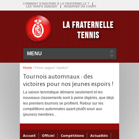
COMMENT S’INSCRIRE À LA FRATERNELLE ?
LES TARIFS 2026/2027
RÉSERVER UN COURT
LA FRATERNELLE
TENNIS
MENU
Home
/
Posts tagged "adultes"
Tournois automnaux : des
victoires pour nos jeunes espoirs !
La saison tennistique démarre seulement et les
nouveaux classements sont à peine digérés, que déjà
les premiers tournois se profilent. Retour sur les
compétitions automnales ayant plutôt souri aux
(jeunes) membres...
Accueil
Officiel
Compétitions
Actualités