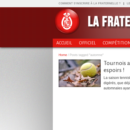
COMMENT S’INSCRIRE À LA FRATERNELLE ?
LE
LA FRAT
ACCUEIL
OFFICIEL
COMPÉTITIO
Home
/
Posts tagged "automne"
Tournois a
espoirs !
La saison tennis
digérés, que déjà
automnales ayant