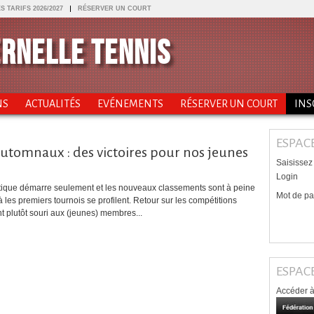
S TARIFS 2026/2027
RÉSERVER UN COURT
ERNELLE TENNIS
NS
ACTUALITÉS
EVÉNEMENTS
RÉSERVER UN COURT
INS
ESPAC
utomnaux : des victoires pour nos jeunes
Saisissez
Login
tique démarre seulement et les nouveaux classements sont à peine
Mot de p
 les premiers tournois se profilent. Retour sur les compétitions
 plutôt souri aux (jeunes) membres...
ESPACE
Accéder à