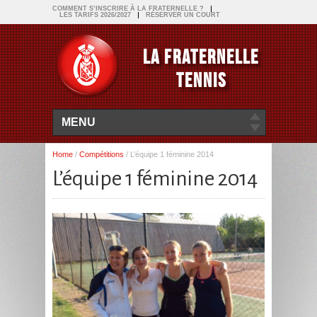
COMMENT S’INSCRIRE À LA FRATERNELLE ?
LES TARIFS 2026/2027
RÉSERVER UN COURT
LA FRATERNELLE
TENNIS
MENU
Home
/
Compétitions
/
L’équipe 1 féminine 2014
L’équipe 1 féminine 2014