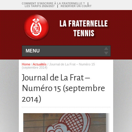
COMMENT S’INSCRIRE À LA FRATERNELLE ?
LES TARIFS 2026/2027
RÉSERVER UN COURT
LA FRATERNELLE
TENNIS
MENU
Home
/
Actualités
/
Journal de La Frat – Numéro 15
(septembre 2014)
Journal de La Frat –
Numéro 15 (septembre
2014)