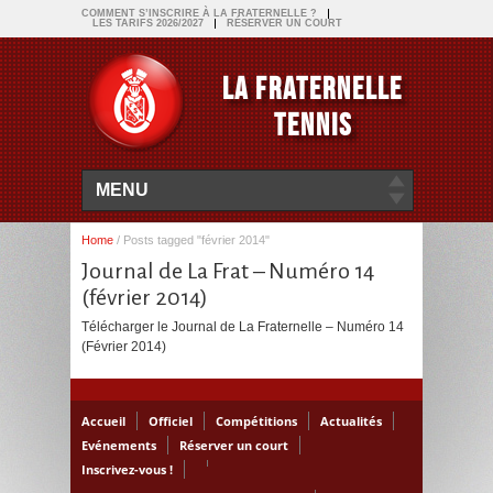
COMMENT S’INSCRIRE À LA FRATERNELLE ?
LES TARIFS 2026/2027
RÉSERVER UN COURT
LA FRATERNELLE
TENNIS
MENU
Home
/
Posts tagged "février 2014"
Journal de La Frat – Numéro 14
(février 2014)
Télécharger le Journal de La Fraternelle – Numéro 14
(Février 2014)
Accueil
Officiel
Compétitions
Actualités
Evénements
Réserver un court
Inscrivez-vous !